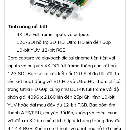
Tính năng nổi bật
· 4K DCI Full frame inputs và outputs
· 12G-SDI hỗ trợ SD, HD, Ultra HD lên đến 60p
· 10-bit YUV, 12-bit RGB
Card capture và playback digital cinema tiên tiến với
inputs và outputs 4K DCI full frame thông qua kết nối
12G‑SDI! Bạn sẽ có các kết nối 12G‑SDI đa tốc độ đa
liên kết hoạt động với SD, HD và Ultra HD, thậm chí cả
trong Ultra HD 60p, cũng như DCI 4K full frame với độ
phân giải 4096 x 2160 lên đến 25p! Ghi hình 10-bit
YUV hoặc dải màu đầy đủ 12-bit RGB. Bao gồm âm
thanh AES/EBU, chuyển đổi lên, xuống và chéo, cùng
với đầu ra 3D ba chiều tích hợp với băng thông đầy đủ
4:4:4:4 RGB! Không có thẻ ghi và phát nào hỗ trợ nhiều