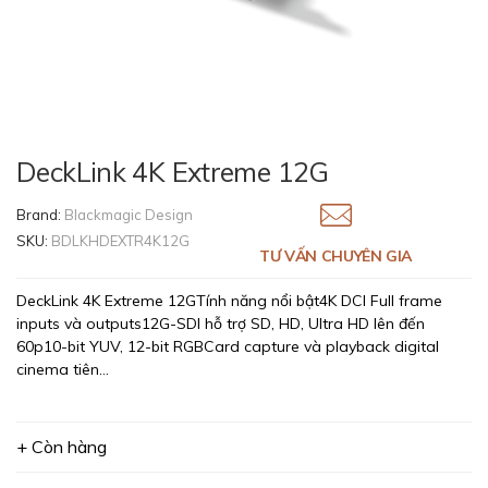
DeckLink 4K Extreme 12G
Brand:
Blackmagic Design
SKU:
BDLKHDEXTR4K12G
TƯ VẤN CHUYÊN GIA
DeckLink 4K Extreme 12GTính năng nổi bật4K DCI Full frame
inputs và outputs12G-SDI hỗ trợ SD, HD, Ultra HD lên đến
60p10-bit YUV, 12-bit RGBCard capture và playback digital
cinema tiên...
+ Còn hàng