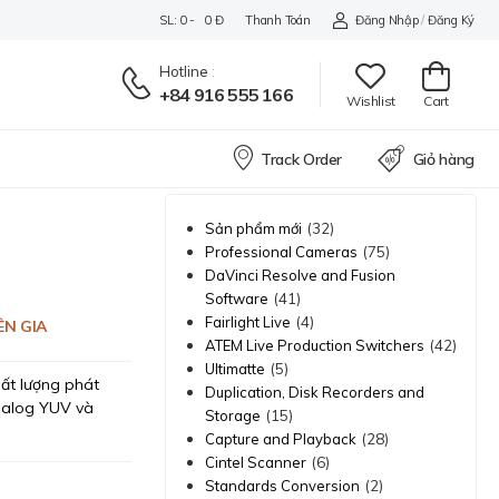
SL: 0 - 0 Đ
Thanh Toán
Đăng Nhập
/
Đăng Ký
Hotline
:
+84 916 555 166
Wishlist
Cart
Track Order
Giỏ hàng
(32)
Sản phẩm mới
(75)
Professional Cameras
DaVinci Resolve and Fusion
(41)
Software
(4)
Fairlight Live
ÊN GIA
(42)
ATEM Live Production Switchers
(5)
Ultimatte
hất lượng phát
Duplication, Disk Recorders and
nalog YUV và
(15)
Storage
(28)
Capture and Playback
(6)
Cintel Scanner
(2)
Standards Conversion