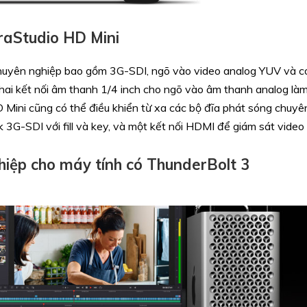
raStudio HD Mini
 chuyên nghiệp bao gồm 3G-SDI, ngõ vào video analog YUV và 
hai kết nối âm thanh 1/4 inch cho ngõ vào âm thanh analog làm
D Mini cũng có thể điều khiển từ xa các bộ đĩa phát sóng chuy
nk 3G-SDI với fill và key, và một kết nối HDMI để giám sát video
hiệp cho máy tính có ThunderBolt 3