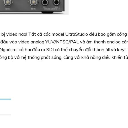
ết bị video nào! Tất cả các model UltraStudio đều bao gồm cổng 
ư đầu vào video analog YUV/NTSC/PAL và âm thanh analog cân
goài ra, cả hai đầu ra SDI có thể chuyển đổi thành fill và key!
đồng bộ với hệ thống phát sóng, cùng với khả năng điều khiển t