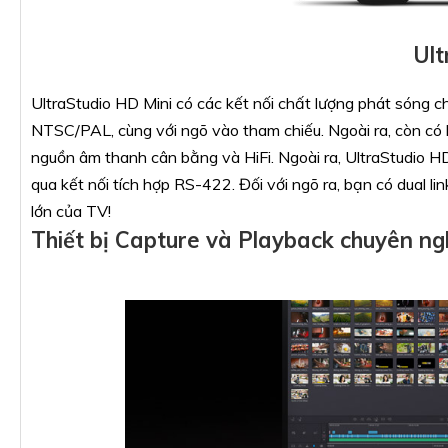
Ult
UltraStudio HD Mini có các kết nối chất lượng phát sóng
NTSC/PAL, cùng với ngõ vào tham chiếu. Ngoài ra, còn có 
nguồn âm thanh cân bằng và HiFi. Ngoài ra, UltraStudio H
qua kết nối tích hợp RS-422. Đối với ngõ ra, bạn có dual li
lớn của TV!
Thiết bị Capture và Playback chuyên ng