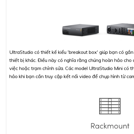
UltraStudio có thiết kế kiểu 'breakout box' giúp bạn có gầ
thiết bị khác. Điều này có nghĩa rằng chúng hoàn hảo cho 
việc hoặc trạm chỉnh sửa. Các model UltraStudio Mini có t
hảo khi bạn cần truy cập kết nối video để chụp hình từ cam