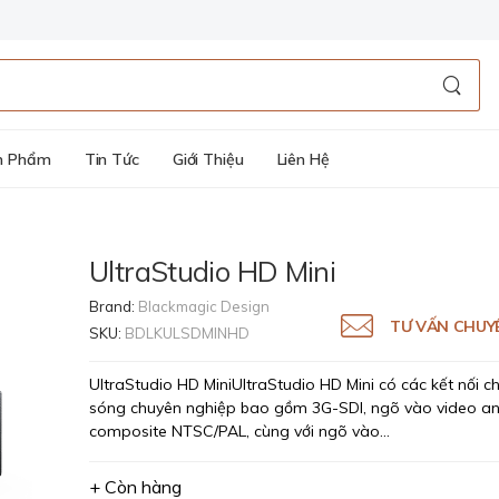
n Phẩm
Tin Tức
Giới Thiệu
Liên Hệ
UltraStudio HD Mini
Brand:
Blackmagic Design
TƯ VẤN CHUY
SKU:
BDLKULSDMINHD
UltraStudio HD MiniUltraStudio HD Mini có các kết nối c
sóng chuyên nghiệp bao gồm 3G-SDI, ngõ vào video a
composite NTSC/PAL, cùng với ngõ vào...
+ Còn hàng