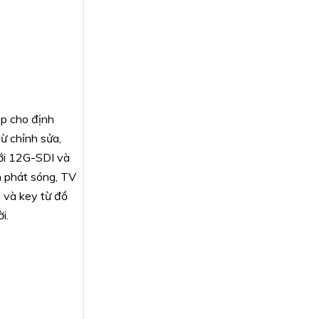
ệp cho định
ừ chỉnh sửa,
với 12G-SDI và
h phát sóng, TV
l và key từ đồ
i.