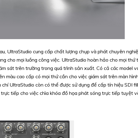
sau, UltraStudio cung cấp chất lượng chụp và phát chuyên nghi
g cho mọi luồng công việc. UltraStudio hoàn hảo cho mọi thứ t
ám sát trên trường trong quá trình sản xuất. Có cả các model 
n màu cao cấp có mọi thứ cần cho việc giám sát trên màn hìn
í UltraStudio còn có thể được sử dụng để cấp tín hiệu SDI fil
rực tiếp cho việc chìa khóa đồ họa phát sóng trực tiếp tuyệt vờ