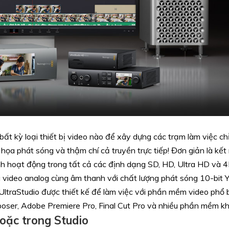
bất kỳ loại thiết bị video nào để xây dựng các trạm làm việc ch
 họa phát sóng và thậm chí cả truyền trực tiếp! Đơn giản là kết
nh hoạt động trong tất cả các định dạng SD, HD, Ultra HD và 4
 video analog cùng âm thanh với chất lượng phát sóng 10-bit 
ltraStudio được thiết kế để làm việc với phần mềm video phổ b
ser, Adobe Premiere Pro, Final Cut Pro và nhiều phần mềm k
oặc trong Studio