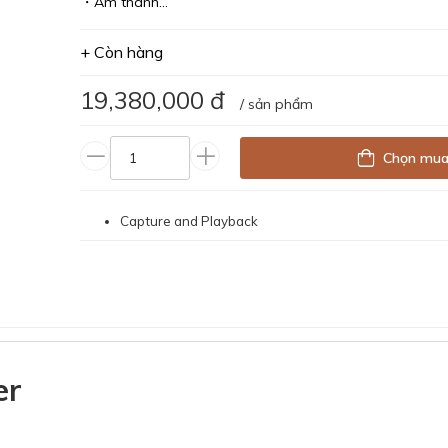
・Âm thanh...
+ Còn hàng
19,380,000 đ
/ sản phẩm
Chọn mu
Capture and Playback
er