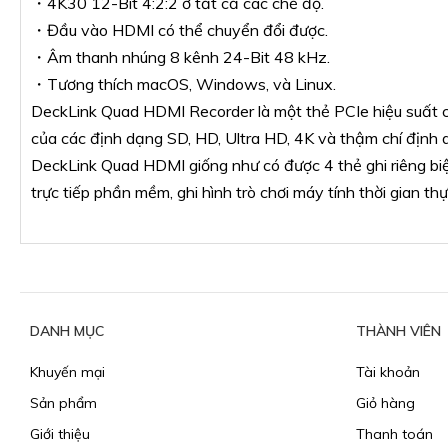
・4K30 12-Bit 4:2:2 ở tất cả các chế độ.
・Đầu vào HDMI có thể chuyển đổi được.
・Âm thanh nhúng 8 kênh 24-Bit 48 kHz.
・Tương thích macOS, Windows, và Linux.
DeckLink Quad HDMI Recorder là một thẻ PCIe hiệu suất c
của các định dạng SD, HD, Ultra HD, 4K và thậm chí định d
DeckLink Quad HDMI giống như có được 4 thẻ ghi riêng biệ
trực tiếp phần mềm, ghi hình trò chơi máy tính thời gian th
DANH MỤC
THÀNH VIÊN
Khuyến mại
Tài khoản
Sản phẩm
Giỏ hàng
Giới thiệu
Thanh toán