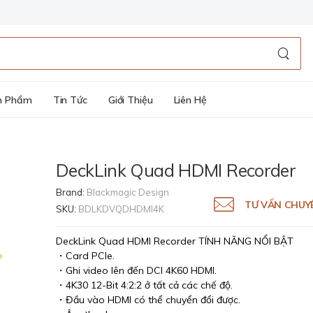
n Phẩm
Tin Tức
Giới Thiệu
Liên Hệ
DeckLink Quad HDMI Recorder
Brand:
Blackmagic Design
TƯ VẤN CHUY
SKU:
BDLKDVQDHDMI4K
DeckLink Quad HDMI Recorder TÍNH NĂNG NỔI BẬT
・Card PCIe.
・Ghi video lên đến DCI 4K60 HDMI.
・4K30 12-Bit 4:2:2 ở tất cả các chế độ.
・Đầu vào HDMI có thể chuyển đổi được.