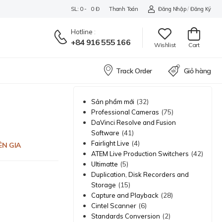
SL: 0 - 0 Đ
Thanh Toán
Đăng Nhập
/
Đăng Ký
Hotline
:
+84 916 555 166
Wishlist
Cart
Track Order
Giỏ hàng
(32)
Sản phẩm mới
(75)
Professional Cameras
DaVinci Resolve and Fusion
(41)
Software
(4)
Fairlight Live
ÊN GIA
(42)
ATEM Live Production Switchers
(5)
Ultimatte
Duplication, Disk Recorders and
(15)
Storage
(28)
Capture and Playback
(6)
Cintel Scanner
(2)
Standards Conversion